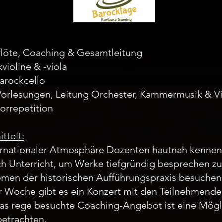
flöte, Coaching & Gesamtleitung
kvioline & -viola
Barockcello
, Vorlesungen, Leitung Orchester, Kammermusik & V
orrepetition
ttelt:
internationaler Atmosphäre Dozenten hautnah kennen
ich Unterricht, um Werke tiefgründig besprechen
emen der historischen Aufführungspraxis besuche
er Woche gibt es ein Konzert mit den Teilnehmend
as rege besuchte Coaching-Angebot ist eine Mögli
betrachten.