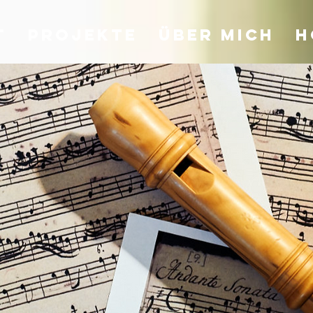
t
Projekte
Über mich
H