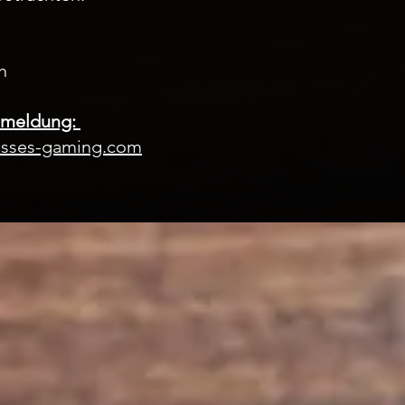
h
nmeldung:
lasses-gaming.com